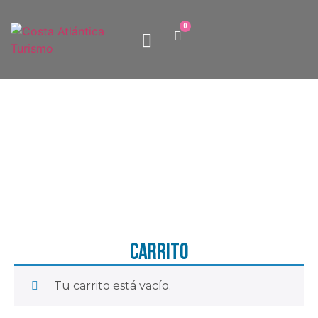
0
Paquetes turísticos
Quiénes somos
Carrito
Tu carrito está vacío.