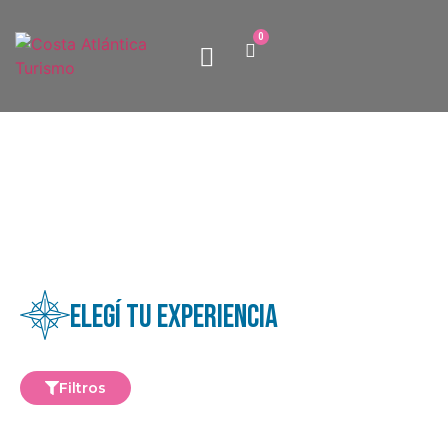
0
Paquetes turísticos
Quiénes somos
Elegí tu experiencia
Filtros