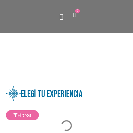
0
Paquetes turísticos
Quiénes somos
Elegí tu experiencia
Filtros