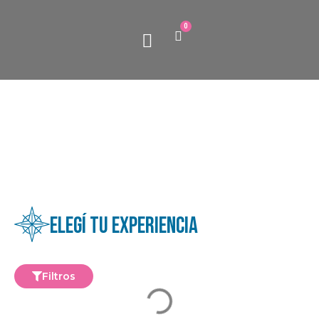
0
Paquetes turísticos
Quiénes somos
Elegí tu experiencia
Filtros