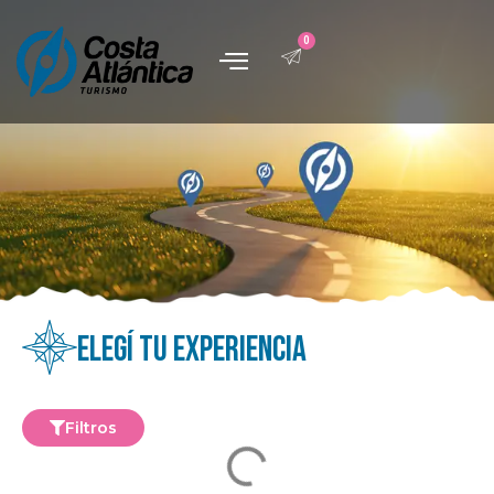
0
Paquetes turísticos
Quiénes somos
Elegí tu experiencia
Filtros